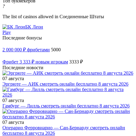
Топ букмекеров
?
The list of casinos allowed in Соединенные Штаты
БК Леон
Play
Последние бонусы
2 000 000 ₽ фрибетами
5000
Фрибет 3 333 ₽ новым игрокам
3333 ₽
Последние новости
07 августа
Эргрюте — АИК смотреть онлайн бесплатно 8 августа 2026
07 августа
Гамбург — Лилль смотреть онлайн бесплатно 8 августа 2026
07 августа
Операрио Ферровиарио — Сан-Бернарду смотреть онлайн
бесплатно 8 августа 2026