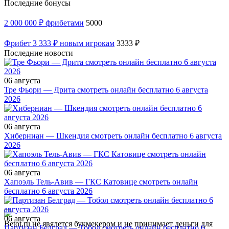
Последние бонусы
2 000 000 ₽ фрибетами
5000
Фрибет 3 333 ₽ новым игрокам
3333 ₽
Последние новости
06 августа
Тре Фьори — Дрита смотреть онлайн бесплатно 6 августа
2026
06 августа
Хиберниан — Шкендия смотреть онлайн бесплатно 6 августа
2026
06 августа
Хапоэль Тель-Авив — ГКС Катовице смотреть онлайн
бесплатно 6 августа 2026
06 августа
Betot.ru не явялется букмекером и не принимает деньги для
Партизан Белград — Тобол смотреть онлайн бесплатно 6