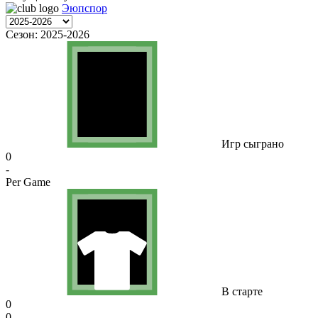
Эюпспор
Сезон:
2025-2026
Игр сыграно
0
-
Per Game
В старте
0
0