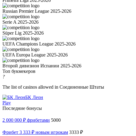
Primeira Liga 2025-2026
Russian Premier League 2025-2026
Serie A 2025-2026
Süper Lig 2025-2026
UEFA Champions League 2025-2026
UEFA Europa League 2025-2026
Второй дивизион Испании 2025-2026
Топ букмекеров
?
The list of casinos allowed in Соединенные Штаты
БК Леон
Play
Последние бонусы
2 000 000 ₽ фрибетами
5000
Фрибет 3 333 ₽ новым игрокам
3333 ₽