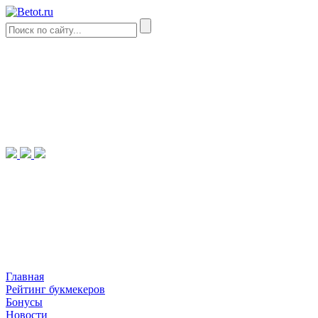
Главная
Рейтинг букмекеров
Бонусы
Новости