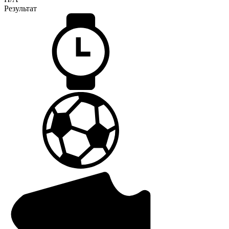
Результат