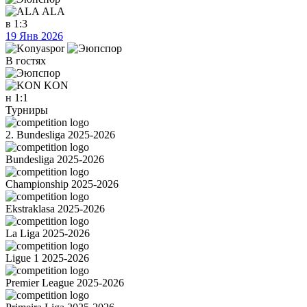
ALA
в
1:3
19 Янв 2026
В гостях
KON
н
1:1
Турниры
2. Bundesliga 2025-2026
Bundesliga 2025-2026
Championship 2025-2026
Ekstraklasa 2025-2026
La Liga 2025-2026
Ligue 1 2025-2026
Premier League 2025-2026