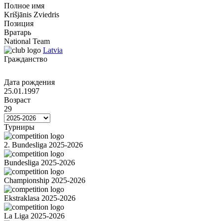
Полное имя
Krišjānis Zviedris
Позиция
Вратарь
National Team
Latvia
Гражданство
Дата рождения
25.01.1997
Возраст
29
Турниры
2. Bundesliga 2025-2026
Bundesliga 2025-2026
Championship 2025-2026
Ekstraklasa 2025-2026
La Liga 2025-2026