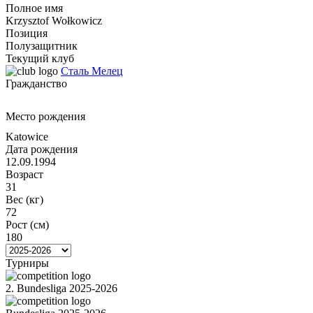
Полное имя
Krzysztof Wołkowicz
Позиция
Полузащитник
Текущий клуб
Сталь Мелец
Гражданство
Место рождения
Katowice
Дата рождения
12.09.1994
Возраст
31
Вес (кг)
72
Рост (см)
180
Турниры
2. Bundesliga 2025-2026