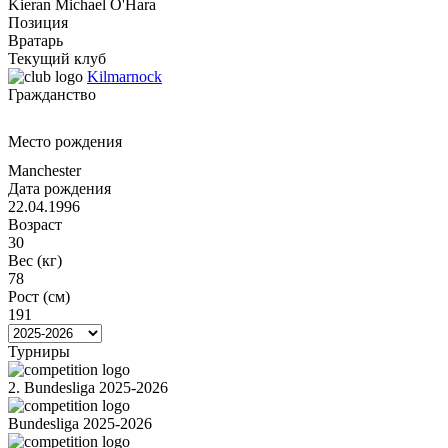
Kieran Michael O'Hara
Позиция
Вратарь
Текущий клуб
Kilmarnock
Гражданство
Место рождения
Manchester
Дата рождения
22.04.1996
Возраст
30
Вес (кг)
78
Рост (см)
191
Турниры
2. Bundesliga 2025-2026
Bundesliga 2025-2026