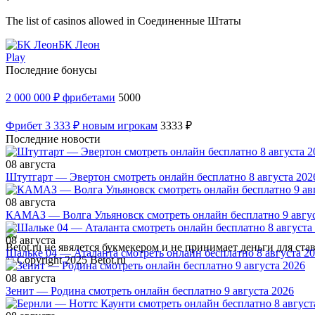
The list of casinos allowed in Соединенные Штаты
БК Леон
Play
Последние бонусы
2 000 000 ₽ фрибетами
5000
Фрибет 3 333 ₽ новым игрокам
3333 ₽
Последние новости
08 августа
Штутгарт — Эвертон смотреть онлайн бесплатно 8 августа 202
08 августа
КАМАЗ — Волга Ульяновск смотреть онлайн бесплатно 9 авгус
08 августа
Betot.ru не явялется букмекером и не принимает деньги для с
Шальке 04 — Аталанта смотреть онлайн бесплатно 8 августа 2
© Copyright 2025 Betot.ru
08 августа
Зенит — Родина смотреть онлайн бесплатно 9 августа 2026