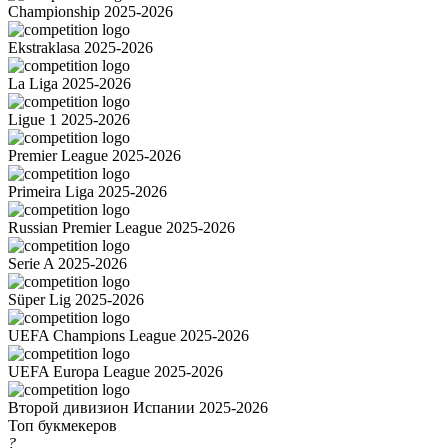
Championship 2025-2026
Ekstraklasa 2025-2026
La Liga 2025-2026
Ligue 1 2025-2026
Premier League 2025-2026
Primeira Liga 2025-2026
Russian Premier League 2025-2026
Serie A 2025-2026
Süper Lig 2025-2026
UEFA Champions League 2025-2026
UEFA Europa League 2025-2026
Второй дивизион Испании 2025-2026
Топ букмекеров
?