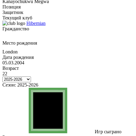
Kanayochukwu Megwa
Позиция
Защитник
Текущий клуб
Hibernian
Гражданство
Место рождения
London
Дата рождения
05.03.2004
Возраст
22
Сезон:
2025-2026
Игр сыграно