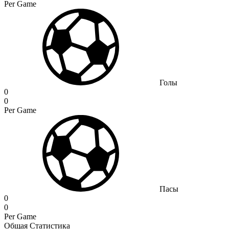
Per Game
Голы
0
0
Per Game
Пасы
0
0
Per Game
Общая Статистика