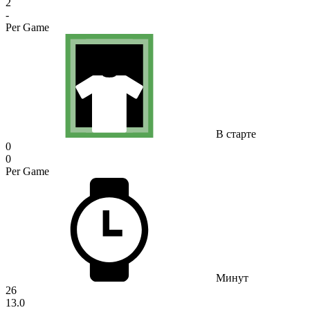
2
-
Per Game
В старте
0
0
Per Game
Минут
26
13.0