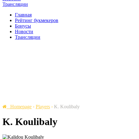
Трансляции
Главная
Рейтинг букмекеров
Бонусы
Новости
Трансляции
Homepage
›
Players
›
K. Koulibaly
K. Koulibaly