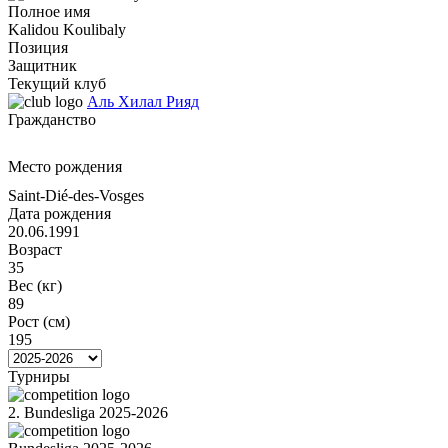
Полное имя
Kalidou Koulibaly
Позиция
Защитник
Текущий клуб
Аль Хилал Рияд
Гражданство
Место рождения
Saint-Dié-des-Vosges
Дата рождения
20.06.1991
Возраст
35
Вес (кг)
89
Рост (см)
195
Турниры
2. Bundesliga 2025-2026