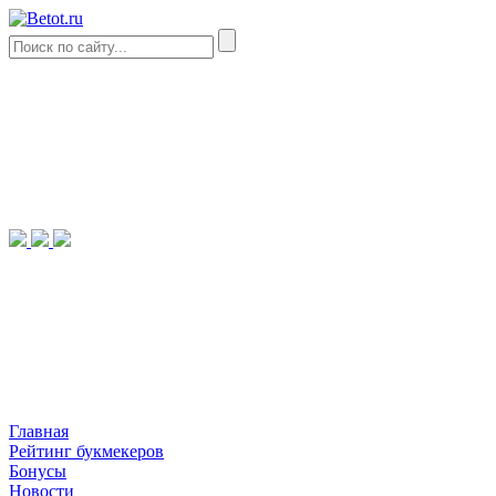
Главная
Рейтинг букмекеров
Бонусы
Новости