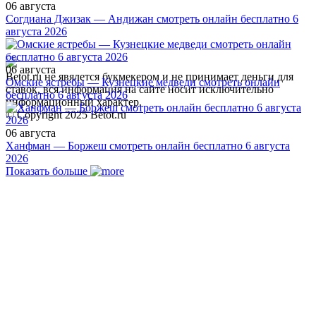
06 августа
Согдиана Джизак — Андижан смотреть онлайн бесплатно 6
августа 2026
06 августа
Betot.ru не явялется букмекером и не принимает деньги для
Омские ястребы — Кузнецкие медведи смотреть онлайн
ставок, вся информация на сайте носит исключительно
бесплатно 6 августа 2026
информационный характер.
© Copyright 2025 Betot.ru
06 августа
Ханфман — Боржеш смотреть онлайн бесплатно 6 августа
2026
Показать больше