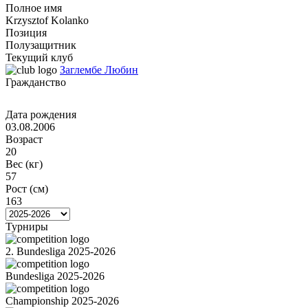
Полное имя
Krzysztof Kolanko
Позиция
Полузащитник
Текущий клуб
Заглембе Любин
Гражданство
Дата рождения
03.08.2006
Возраст
20
Вес (кг)
57
Рост (см)
163
Турниры
2. Bundesliga 2025-2026
Bundesliga 2025-2026
Championship 2025-2026