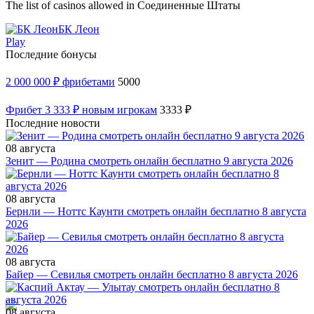
The list of casinos allowed in Соединенные Штаты
БК Леон
Play
Последние бонусы
2 000 000 ₽ фрибетами
5000
Фрибет 3 333 ₽ новым игрокам
3333 ₽
Последние новости
08 августа
Зенит — Родина смотреть онлайн бесплатно 9 августа 2026
08 августа
Бернли — Ноттс Каунти смотреть онлайн бесплатно 8 августа
2026
08 августа
Байер — Севилья смотреть онлайн бесплатно 8 августа 2026
08 августа