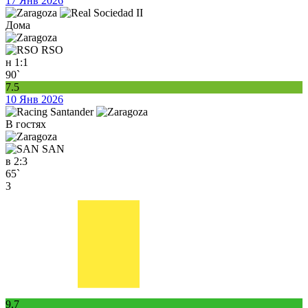
17 Янв 2026
Дома
RSO
н
1:1
90`
7.5
10 Янв 2026
В гостях
SAN
в
2:3
65`
3
9.7