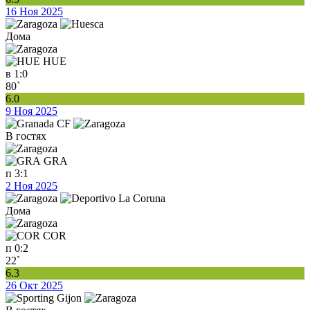
16 Ноя 2025
Дома
HUE
в
1:0
80`
6.0
9 Ноя 2025
В гостях
GRA
п
3:1
2 Ноя 2025
Дома
COR
п
0:2
22`
6.3
26 Окт 2025