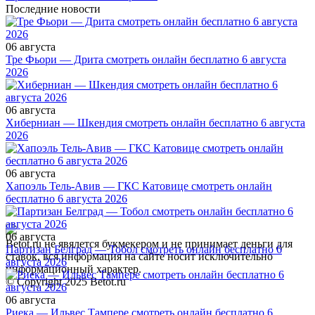
Последние новости
06 августа
Тре Фьори — Дрита смотреть онлайн бесплатно 6 августа
2026
06 августа
Хиберниан — Шкендия смотреть онлайн бесплатно 6 августа
2026
06 августа
Хапоэль Тель-Авив — ГКС Катовице смотреть онлайн
бесплатно 6 августа 2026
06 августа
Betot.ru не явялется букмекером и не принимает деньги для
Партизан Белград — Тобол смотреть онлайн бесплатно 6
ставок, вся информация на сайте носит исключительно
августа 2026
информационный характер.
© Copyright 2025 Betot.ru
06 августа
Риека — Ильвес Тампере смотреть онлайн бесплатно 6