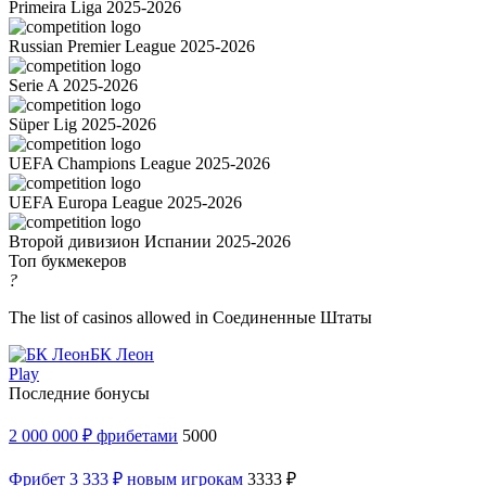
Primeira Liga 2025-2026
Russian Premier League 2025-2026
Serie A 2025-2026
Süper Lig 2025-2026
UEFA Champions League 2025-2026
UEFA Europa League 2025-2026
Второй дивизион Испании 2025-2026
Топ букмекеров
?
The list of casinos allowed in Соединенные Штаты
БК Леон
Play
Последние бонусы
2 000 000 ₽ фрибетами
5000
Фрибет 3 333 ₽ новым игрокам
3333 ₽