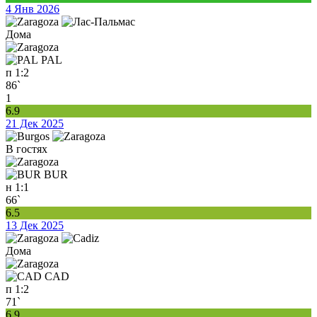
4 Янв 2026
Дома
PAL
п
1:2
86`
1
6.9
21 Дек 2025
В гостях
BUR
н
1:1
66`
6.5
13 Дек 2025
Дома
CAD
п
1:2
71`
6.9