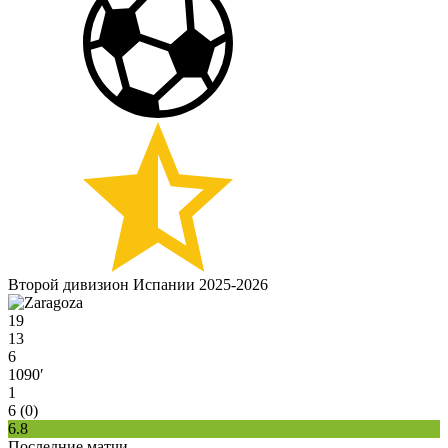
Второй дивизион Испании 2025-2026
19
13
6
1090′
1
6 (0)
6.8
Последние матчи