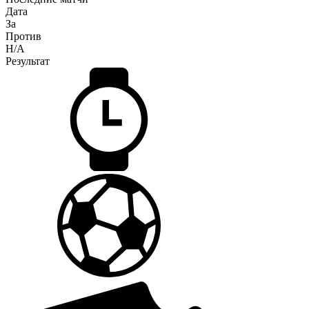
Дата
За
Против
H/A
Результат