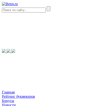
Главная
Рейтинг букмекеров
Бонусы
Новости