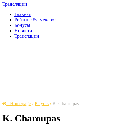
Трансляции
Главная
Рейтинг букмекеров
Бонусы
Новости
Трансляции
Homepage
›
Players
›
K. Charoupas
K. Charoupas