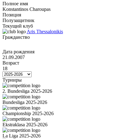
Полное имя
Konstantinos Charoupas
Позиция
Полузащитник
Текущий клуб
Aris Thessalonikis
Гражданство
Дата рождения
21.09.2007
Возраст
18
Турниры
2. Bundesliga 2025-2026
Bundesliga 2025-2026
Championship 2025-2026
Ekstraklasa 2025-2026
La Liga 2025-2026