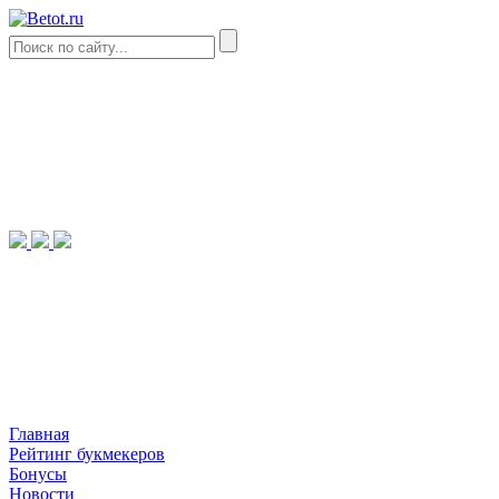
Главная
Рейтинг букмекеров
Бонусы
Новости