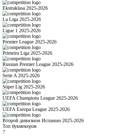
Ekstraklasa 2025-2026
La Liga 2025-2026
Ligue 1 2025-2026
Premier League 2025-2026
Primeira Liga 2025-2026
Russian Premier League 2025-2026
Serie A 2025-2026
Süper Lig 2025-2026
UEFA Champions League 2025-2026
UEFA Europa League 2025-2026
Второй дивизион Испании 2025-2026
Топ букмекеров
?