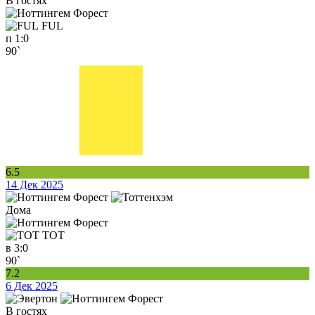
В гостях
FUL
п
1:0
90`
6.5
14 Дек 2025
Дома
TOT
в
3:0
90`
7.2
6 Дек 2025
В гостях