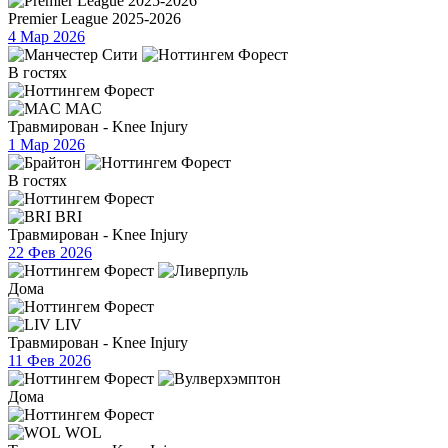
Premier League 2025-2026
4 Мар 2026
В гостях
MAC
Травмирован - Knee Injury
1 Мар 2026
В гостях
BRI
Травмирован - Knee Injury
22 Фев 2026
Дома
LIV
Травмирован - Knee Injury
11 Фев 2026
Дома
WOL