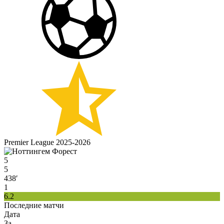
Premier League 2025-2026
5
5
438′
1
6.2
Последние матчи
Дата
За