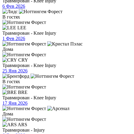
Травмирован - Knee Injury
6 Фев 2026
В гостях
LEE
Травмирован - Knee Injury
1 Фев 2026
Дома
CRY
Травмирован - Knee Injury
25 Янв 2026
В гостях
BRE
Травмирован - Knee Injury
17 Янв 2026
Дома
ARS
Травмирован - Injury