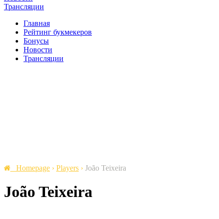
Трансляции
Главная
Рейтинг букмекеров
Бонусы
Новости
Трансляции
Homepage
›
Players
›
João Teixeira
João Teixeira