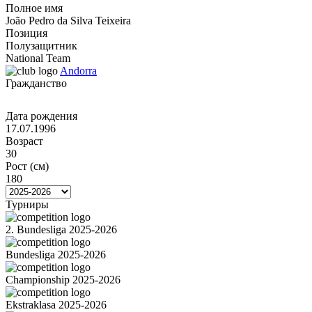
Полное имя
João Pedro da Silva Teixeira
Позиция
Полузащитник
National Team
Andorra
Гражданство
Дата рождения
17.07.1996
Возраст
30
Рост (см)
180
Турниры
2. Bundesliga 2025-2026
Bundesliga 2025-2026
Championship 2025-2026
Ekstraklasa 2025-2026