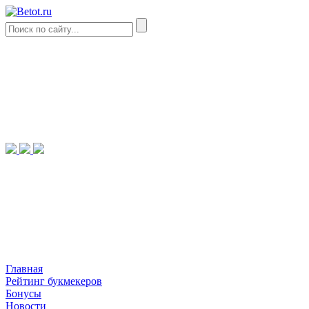
Главная
Рейтинг букмекеров
Бонусы
Новости