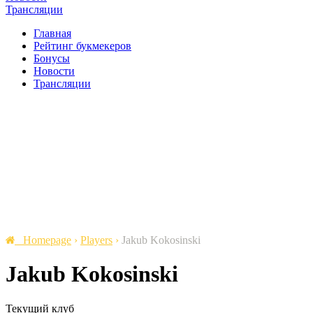
Трансляции
Главная
Рейтинг букмекеров
Бонусы
Новости
Трансляции
Homepage
›
Players
›
Jakub Kokosinski
Jakub Kokosinski
Текущий клуб