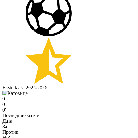
Ekstraklasa 2025-2026
0
0
0′
Последние матчи
Дата
За
Против
H/A