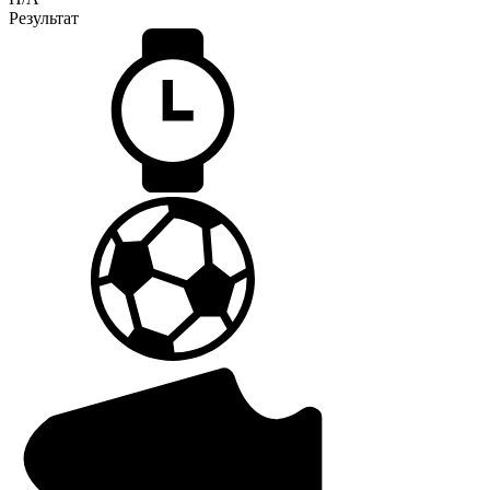
Результат