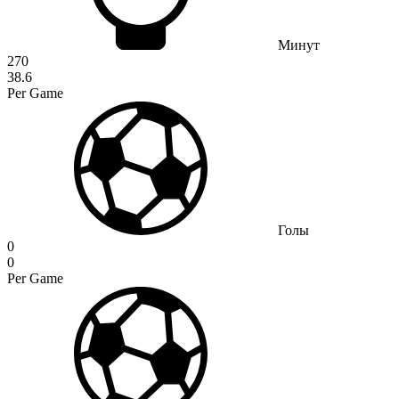
Минут
270
38.6
Per Game
Голы
0
0
Per Game