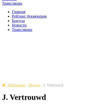
Трансляции
Главная
Рейтинг букмекеров
Бонусы
Новости
Трансляции
Homepage
›
Players
›
J. Vertrouwd
J. Vertrouwd