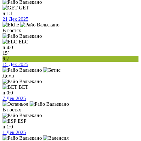
GET
н
1:1
21 Дек 2025
В гостях
ELC
п
4:0
15`
6.2
15 Дек 2025
Дома
BET
н
0:0
7 Дек 2025
В гостях
ESP
п
1:0
1 Дек 2025