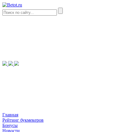
Главная
Рейтинг букмекеров
Бонусы
Новости