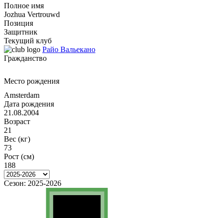
Полное имя
Jozhua Vertrouwd
Позиция
Защитник
Текущий клуб
Райо Вальекано
Гражданство
Место рождения
Amsterdam
Дата рождения
21.08.2004
Возраст
21
Вес (кг)
73
Рост (см)
188
Сезон:
2025-2026