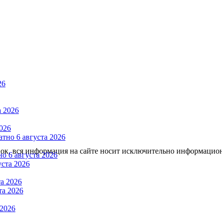
026
тавок, вся информация на сайте носит исключительно информацио
о 6 августа 2026
а 2026
 2026