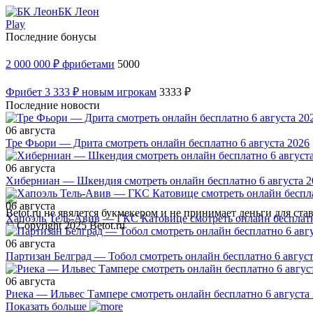
БК Леон
Play
Последние бонусы
2 000 000 ₽ фрибетами
5000
Фрибет 3 333 ₽ новым игрокам
3333 ₽
Последние новости
06 августа
Тре Фьори — Дрита смотреть онлайн бесплатно 6 августа 2026
06 августа
Хиберниан — Шкендия смотреть онлайн бесплатно 6 августа 2
06 августа
Betot.ru не явялется букмекером и не принимает деньги для с
Хапоэль Тель-Авив — ГКС Катовице смотреть онлайн бесплатн
© Copyright 2025 Betot.ru
06 августа
Партизан Белград — Тобол смотреть онлайн бесплатно 6 август
06 августа
Риека — Ильвес Тампере смотреть онлайн бесплатно 6 августа
Показать больше