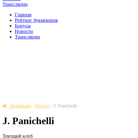
Трансляции
Главная
Рейтинг букмекеров
Бонусы
Новости
Трансляции
Homepage
›
Players
›
J. Panichelli
J. Panichelli
Текущий клуб