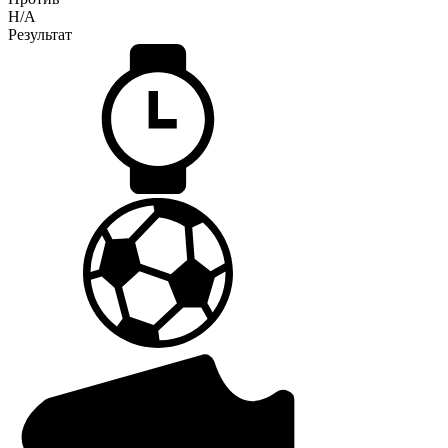
H/A
Результат