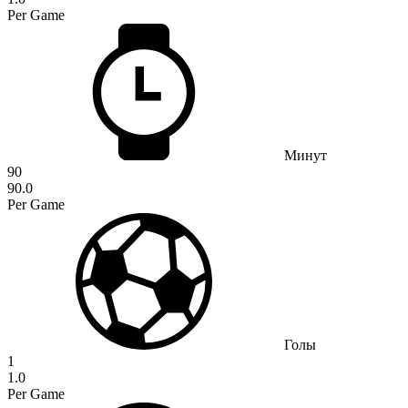
Per Game
Минут
90
90.0
Per Game
Голы
1
1.0
Per Game