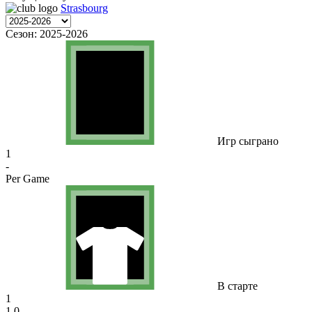
Strasbourg
Сезон:
2025-2026
Игр сыграно
1
-
Per Game
В старте
1
1.0