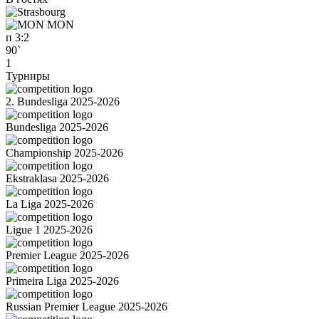
MON
п
3:2
90`
1
Турниры
2. Bundesliga 2025-2026
Bundesliga 2025-2026
Championship 2025-2026
Ekstraklasa 2025-2026
La Liga 2025-2026
Ligue 1 2025-2026
Premier League 2025-2026
Primeira Liga 2025-2026
Russian Premier League 2025-2026