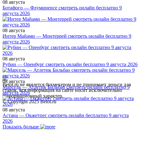
08 августа
Ботафого — Флуминенсе смотреть онлайн бесплатно 9
августа 2026
08 августа
Интер Майами — Монтеррей смотреть онлайн бесплатно 9
августа 2026
08 августа
Рубин — Оренбург смотреть онлайн бесплатно 9 августа 2026
08 августа
Betot.ru не явялется букмекером и не принимает деньги для
Марсель — Атлетик Бильбао смотреть онлайн бесплатно 9
ставок, вся информация на сайте носит исключительно
августа 2026
информационный характер.
© Copyright 2025 Betot.ru
08 августа
Астана — Окжетпес смотреть онлайн бесплатно 9 августа
2026
Показать больше