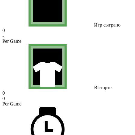
Игр сыграно
0
-
Per Game
В старте
0
0
Per Game