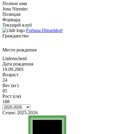
Полное имя
Jona Niemiec
Позиция
Форвард
Текущий клуб
Fortuna Düsseldorf
Гражданство
Место рождения
Lüdenscheid
Дата рождения
19.09.2001
Возраст
24
Вес (кг)
85
Рост (см)
188
Сезон:
2025-2026