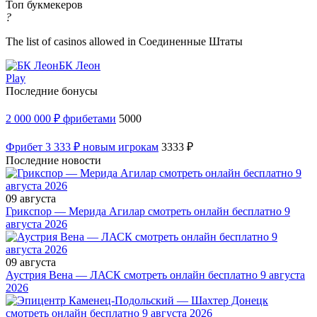
Топ букмекеров
?
The list of casinos allowed in Соединенные Штаты
БК Леон
Play
Последние бонусы
2 000 000 ₽ фрибетами
5000
Фрибет 3 333 ₽ новым игрокам
3333 ₽
Последние новости
09 августа
Грикспор — Мерида Агилар смотреть онлайн бесплатно 9
августа 2026
09 августа
Аустрия Вена — ЛАСК смотреть онлайн бесплатно 9 августа
2026