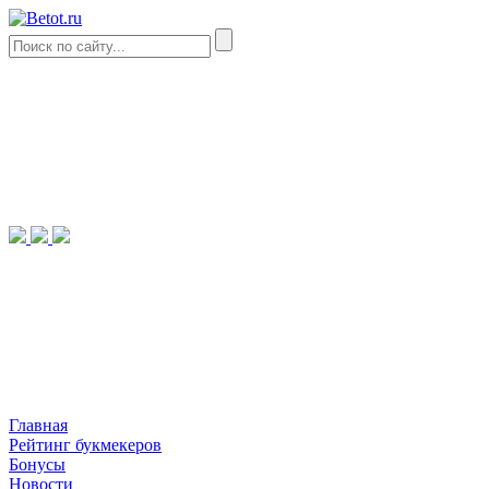
Главная
Рейтинг букмекеров
Бонусы
Новости