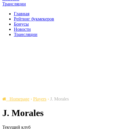
Трансляции
Главная
Рейтинг букмекеров
Бонусы
Новости
Трансляции
Homepage
›
Players
›
J. Morales
J. Morales
Текущий клуб