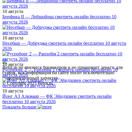
10 августа
Бенфика II — Лейшойнш смотреть онлайн бесплатно 10
августа 2026
10 августа
Несебыр — Добруджа смотреть онлайн бесплатно 10 августа
2026
10 августа
Betot.ru не явялется букмекером и не принимает деньги для
Русенборг 2 — Ранхейм 2 смотреть онлайн бесплатно 10
ставок, вся информация на сайте носит исключительно
августа 2026
информационный характер.
© Copyright 2025 Betot.ru
10 августа
Йонг АЗ Алкмаар — ФК Эйндховен смотреть онлайн
бесплатно 10 августа 2026
Показать больше