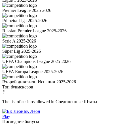
Ligue 1 2025-2026
Premier League 2025-2026
Primeira Liga 2025-2026
Russian Premier League 2025-2026
Serie A 2025-2026
Süper Lig 2025-2026
UEFA Champions League 2025-2026
UEFA Europa League 2025-2026
Второй дивизион Испании 2025-2026
Топ букмекеров
?
The list of casinos allowed in Соединенные Штаты
БК Леон
Play
Последние бонусы