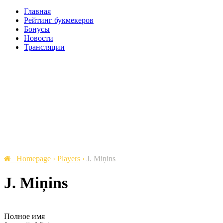
Главная
Рейтинг букмекеров
Бонусы
Новости
Трансляции
Homepage
›
Players
›
J. Miņins
J. Miņins
Полное имя