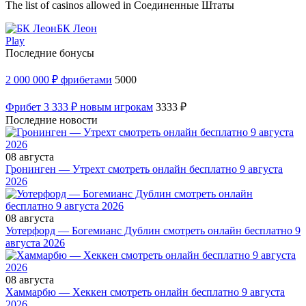
The list of casinos allowed in Соединенные Штаты
БК Леон
Play
Последние бонусы
2 000 000 ₽ фрибетами
5000
Фрибет 3 333 ₽ новым игрокам
3333 ₽
Последние новости
08 августа
Гронинген — Утрехт смотреть онлайн бесплатно 9 августа
2026
08 августа
Уотерфорд — Богемианс Дублин смотреть онлайн бесплатно 9
августа 2026
08 августа
Хаммарбю — Хеккен смотреть онлайн бесплатно 9 августа
2026