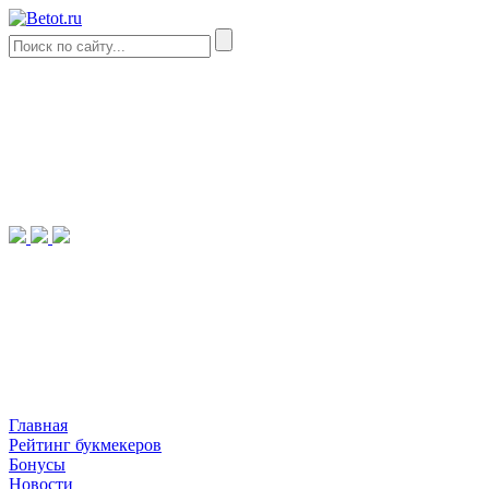
Главная
Рейтинг букмекеров
Бонусы
Новости