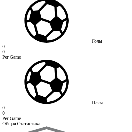
Голы
0
0
Per Game
Пасы
0
0
Per Game
Общая Статистика