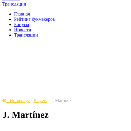
Трансляции
Главная
Рейтинг букмекеров
Бонусы
Новости
Трансляции
Homepage
›
Players
›
J. Martínez
J. Martínez