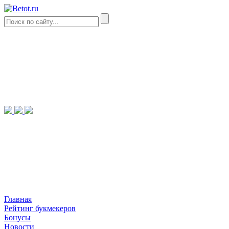
Главная
Рейтинг букмекеров
Бонусы
Новости