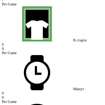
Per Game
В старте
0
0
Per Game
Минут
0
0
Per Game