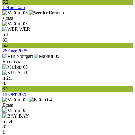
6.2
1 Ноя 2025
Дома
WER
н
1:1
89`
6.2
26 Окт 2025
В гостях
STU
п
2:1
87`
6.3
18 Окт 2025
Дома
BAY
п
3:4
81`
1