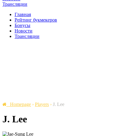
Трансляции
Главная
Рейтинг букмекеров
Бонусы
Новости
Трансляции
Homepage
›
Players
›
J. Lee
J. Lee