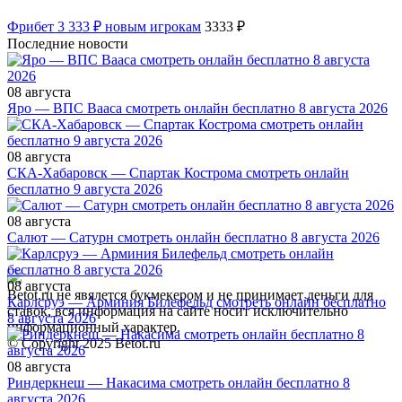
Фрибет 3 333 ₽ новым игрокам
3333 ₽
Последние новости
08 августа
Яро — ВПС Вааса смотреть онлайн бесплатно 8 августа 2026
08 августа
СКА-Хабаровск — Спартак Кострома смотреть онлайн
бесплатно 9 августа 2026
08 августа
Салют — Сатурн смотреть онлайн бесплатно 8 августа 2026
08 августа
Betot.ru не явялется букмекером и не принимает деньги для
Карлсруэ — Арминия Билефельд смотреть онлайн бесплатно
ставок, вся информация на сайте носит исключительно
8 августа 2026
информационный характер.
© Copyright 2025 Betot.ru
08 августа
Риндеркнеш — Накасима смотреть онлайн бесплатно 8
августа 2026