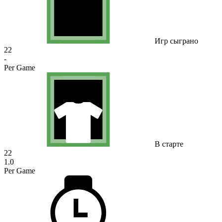
Игр сыграно
22
-
Per Game
В старте
22
1.0
Per Game