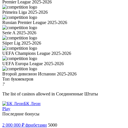
Premier League 2025-2026
Primeira Liga 2025-2026
Russian Premier League 2025-2026
Serie A 2025-2026
Süper Lig 2025-2026
UEFA Champions League 2025-2026
UEFA Europa League 2025-2026
Второй дивизион Испании 2025-2026
Топ букмекеров
?
The list of casinos allowed in Соединенные Штаты
БК Леон
Play
Последние бонусы
2 000 000 ₽ фрибетами
5000