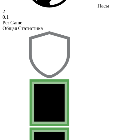
Пасы
2
0.1
Per Game
Общая Статистика