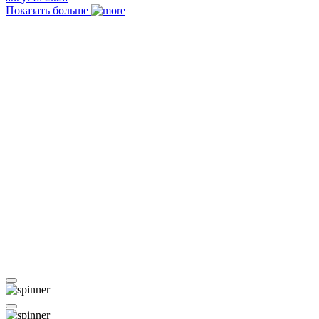
Показать больше