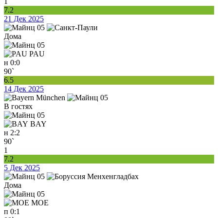
1
7.2
21 Дек 2025
Дома
PAU
н
0:0
90`
6.5
14 Дек 2025
В гостях
BAY
н
2:2
90`
1
7.2
5 Дек 2025
Дома
MOE
п
0:1