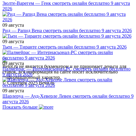
Зюлте-Варегем — Генк смотреть онлайн бесплатно 9 августа
2026
09 августа
Рид — Рапид Вена смотреть онлайн бесплатно 9 августа 2026
09 августа
Тьен — Тиранте смотреть онлайн бесплатно 9 августа 2026
09 августа
Betot.ru не явялется букмекером и не принимает деньги для
Палмейрас — Интернасьонал-РС смотреть онлайн бесплатно
ставок, вся информация на сайте носит исключительно
9 августа 2026
информационный характер.
© Copyright 2025 Betot.ru
09 августа
Шарлеруа — Ауд-Хеверле Левен смотреть онлайн бесплатно 9
августа 2026
Показать больше