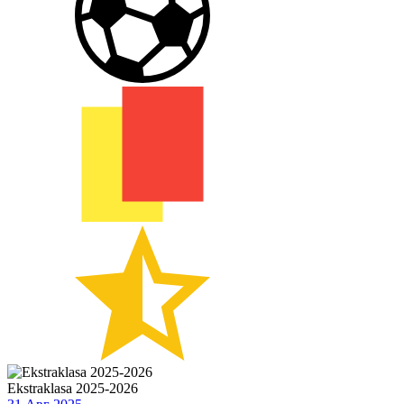
Ekstraklasa 2025-2026