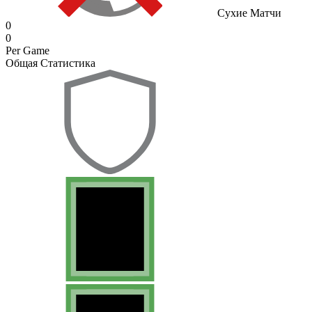
Сухие Матчи
0
0
Per Game
Общая Статистика