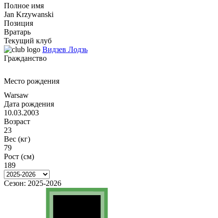
Полное имя
Jan Krzywanski
Позиция
Вратарь
Текущий клуб
Видзев Лодзь
Гражданство
Место рождения
Warsaw
Дата рождения
10.03.2003
Возраст
23
Вес (кг)
79
Рост (см)
189
Сезон:
2025-2026