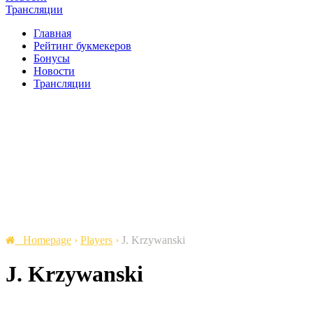
Трансляции
Главная
Рейтинг букмекеров
Бонусы
Новости
Трансляции
Homepage
›
Players
›
J. Krzywanski
J. Krzywanski