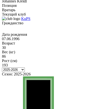
Johannes Kreidl
Позиция
Вратарь
Текущий клуб
KuPS
Гражданство
Дата рождения
07.06.1996
Возраст
30
Вес (кг)
86
Рост (см)
193
Сезон:
2025-2026