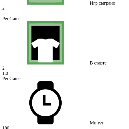
Игр сыграно
2
-
Per Game
В старте
2
1.0
Per Game
Минут
180