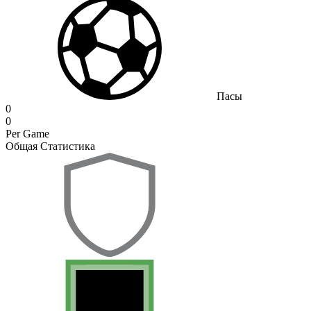
Пасы
0
0
Per Game
Общая Статистика