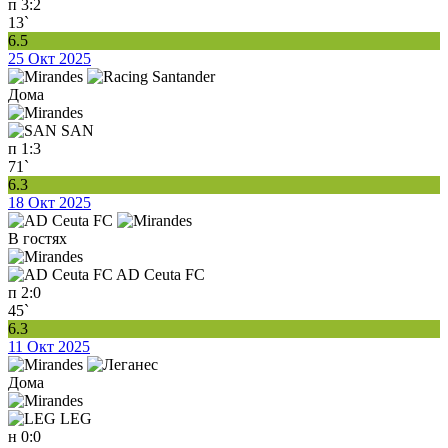
п
3:2
13`
6.5
25 Окт 2025
Дома
SAN
п
1:3
71`
6.3
18 Окт 2025
В гостях
AD Ceuta FC
п
2:0
45`
6.3
11 Окт 2025
Дома
LEG
н
0:0