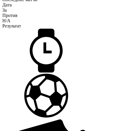
Дата
За
Против
H/A
Результат