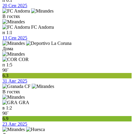
п
0:1
20 Сен 2025
В гостях
FC Andorra
н
1:1
13 Сен 2025
Дома
COR
п
1:5
90`
6.3
31 Авг 2025
В гостях
GRA
в
1:2
90`
6.9
23 Авг 2025