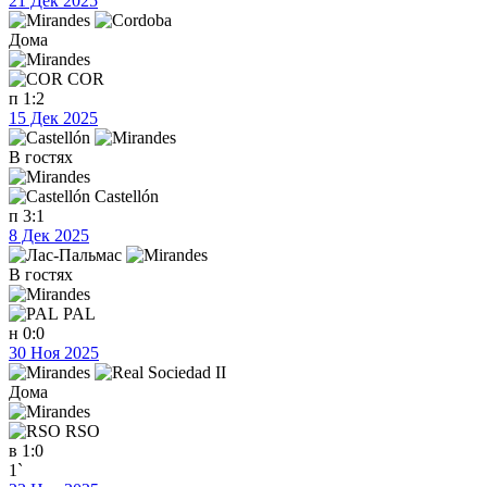
21 Дек 2025
Дома
COR
п
1:2
15 Дек 2025
В гостях
Castellón
п
3:1
8 Дек 2025
В гостях
PAL
н
0:0
30 Ноя 2025
Дома
RSO
в
1:0
1`