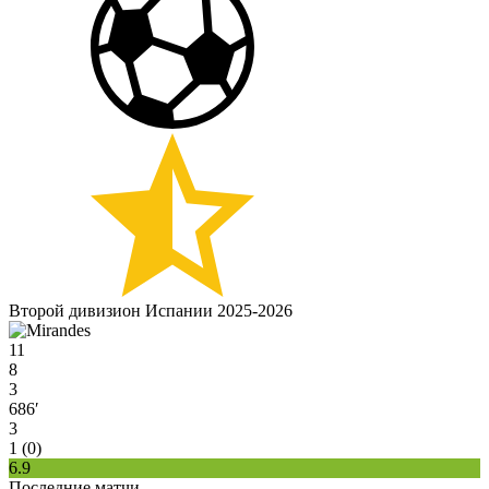
Второй дивизион Испании 2025-2026
11
8
3
686′
3
1 (0)
6.9
Последние матчи