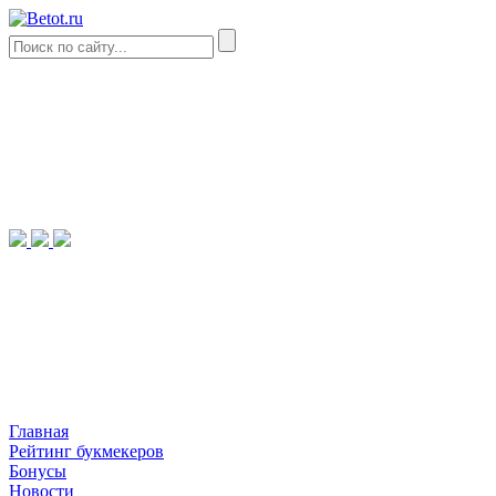
Главная
Рейтинг букмекеров
Бонусы
Новости