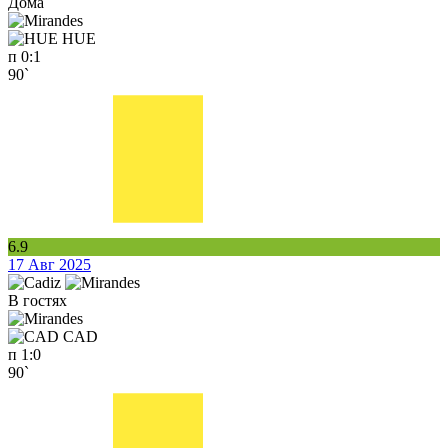
Дома
HUE
п
0:1
90`
6.9
17 Авг 2025
В гостях
CAD
п
1:0
90`