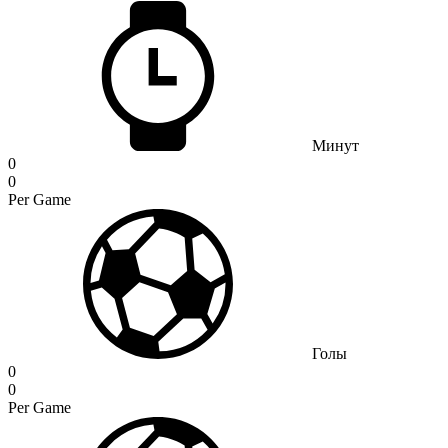
Минут
0
0
Per Game
Голы
0
0
Per Game