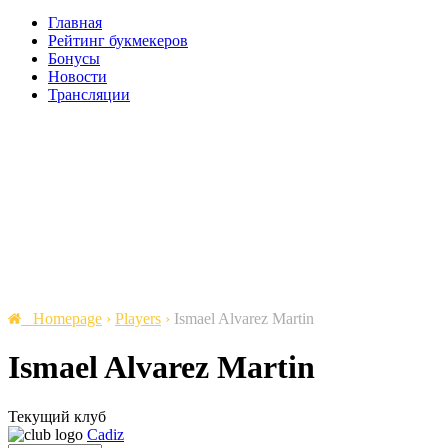
Главная
Рейтинг букмекеров
Бонусы
Новости
Трансляции
Homepage
›
Players
›
Ismael Alvarez Martin
Ismael Alvarez Martin
Текущий клуб
Cadiz