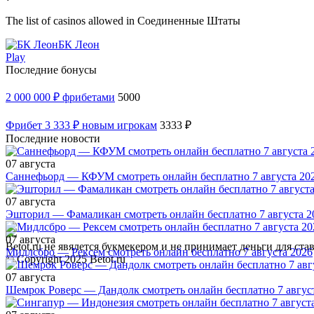
The list of casinos allowed in Соединенные Штаты
БК Леон
Play
Последние бонусы
2 000 000 ₽ фрибетами
5000
Фрибет 3 333 ₽ новым игрокам
3333 ₽
Последние новости
07 августа
Саннефьорд — КФУМ смотреть онлайн бесплатно 7 августа 20
07 августа
Эшторил — Фамаликан смотреть онлайн бесплатно 7 августа 2
07 августа
Betot.ru не явялется букмекером и не принимает деньги для с
Мидлсбро — Рексем смотреть онлайн бесплатно 7 августа 2026
© Copyright 2025 Betot.ru
07 августа
Шемрок Роверс — Дандолк смотреть онлайн бесплатно 7 авгус