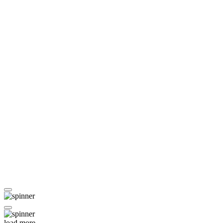
load more