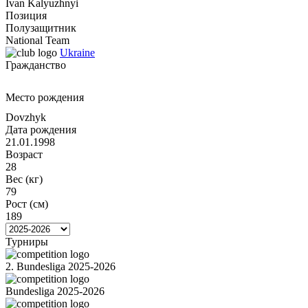
Ivan Kalyuzhnyi
Позиция
Полузащитник
National Team
Ukraine
Гражданство
Место рождения
Dovzhyk
Дата рождения
21.01.1998
Возраст
28
Вес (кг)
79
Рост (см)
189
Турниры
2. Bundesliga 2025-2026
Bundesliga 2025-2026