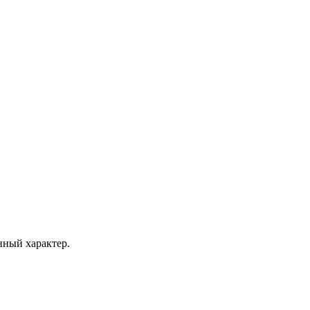
нный характер.