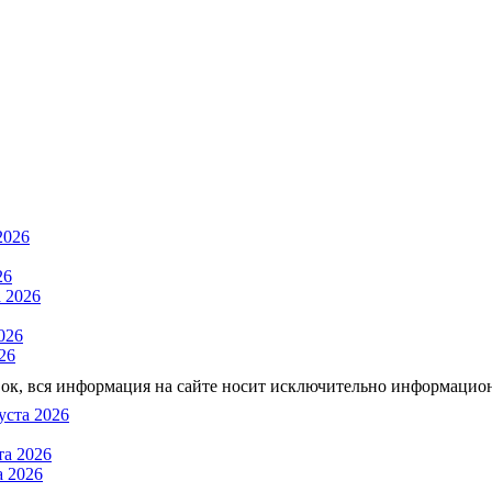
26
026
тавок, вся информация на сайте носит исключительно информацио
та 2026