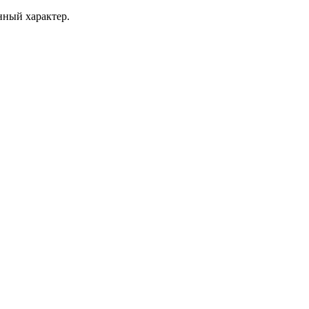
нный характер.