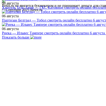
06 августа
Betot.ru не явялется букмекером и не принимает деньги для с
Хапоэль Тель-Авив — ГКС Катовице смотреть онлайн бесплатн
© Copyright 2025 Betot.ru
06 августа
Партизан Белград — Тобол смотреть онлайн бесплатно 6 август
06 августа
Риека — Ильвес Тампере смотреть онлайн бесплатно 6 августа
Показать больше