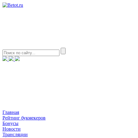
Главная
Рейтинг букмекеров
Бонусы
Новости
Трансляции