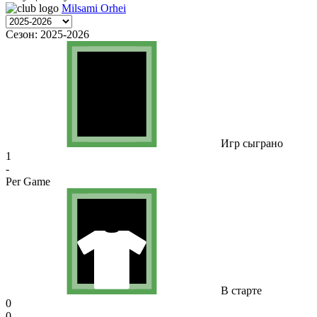
Milsami Orhei
Сезон:
2025-2026
Игр сыграно
1
-
Per Game
В старте
0
0