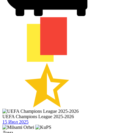
UEFA Champions League 2025-2026
15 Июл 2025
Дома