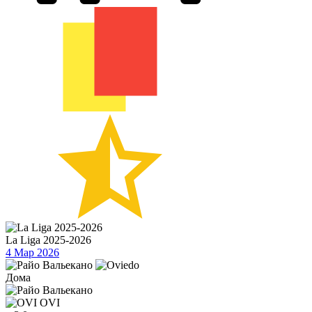
La Liga 2025-2026
4 Мар 2026
Дома
OVI