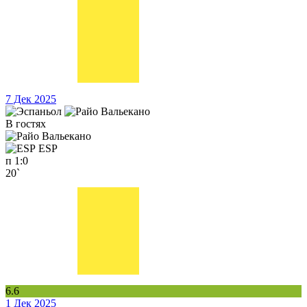
7 Дек 2025
В гостях
ESP
п
1:0
20`
6.6
1 Дек 2025