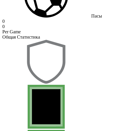
Пасы
0
0
Per Game
Общая Статистика