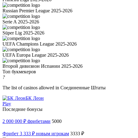
Russian Premier League 2025-2026
Serie A 2025-2026
Süper Lig 2025-2026
UEFA Champions League 2025-2026
UEFA Europa League 2025-2026
Второй дивизион Испании 2025-2026
Топ букмекеров
?
The list of casinos allowed in Соединенные Штаты
БК Леон
Play
Последние бонусы
2 000 000 ₽ фрибетами
5000
Фрибет 3 333 ₽ новым игрокам
3333 ₽