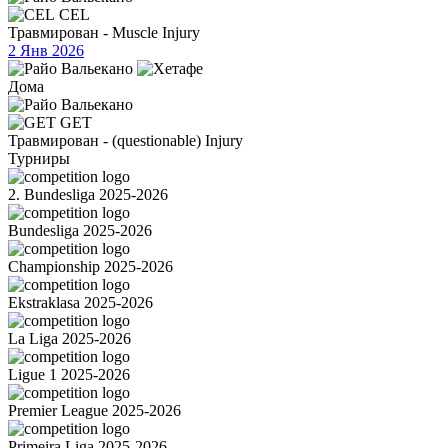
CEL
Травмирован - Muscle Injury
2 Янв 2026
Дома
GET
Травмирован - (questionable) Injury
Турниры
2. Bundesliga 2025-2026
Bundesliga 2025-2026
Championship 2025-2026
Ekstraklasa 2025-2026
La Liga 2025-2026
Ligue 1 2025-2026
Premier League 2025-2026
Primeira Liga 2025-2026