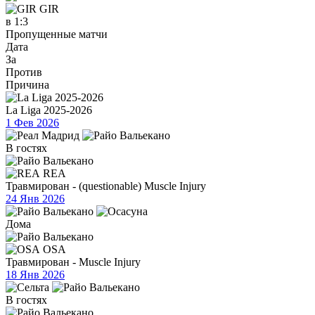
GIR
в
1:3
Пропущенные матчи
Дата
За
Против
Причина
La Liga 2025-2026
1 Фев 2026
В гостях
REA
Травмирован - (questionable) Muscle Injury
24 Янв 2026
Дома
OSA
Травмирован - Muscle Injury
18 Янв 2026
В гостях