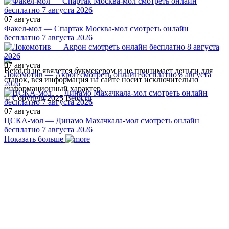
07 августа
Факел-мол — Спартак Москва-мол смотреть онлайн
бесплатно 7 августа 2026
07 августа
Betot.ru не явялется букмекером и не принимает деньги для
Локомотив — Акрон смотреть онлайн бесплатно 8 августа
ставок, вся информация на сайте носит исключительно
2026
информационный характер.
© Copyright 2025 Betot.ru
07 августа
ЦСКА-мол — Динамо Махачкала-мол смотреть онлайн
бесплатно 7 августа 2026
Показать больше