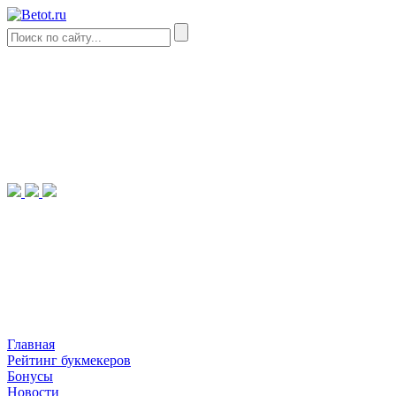
Главная
Рейтинг букмекеров
Бонусы
Новости