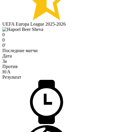
UEFA Europa League 2025-2026
0
0
0′
Последние матчи
Дата
За
Против
H/A
Результат