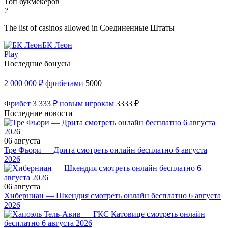
Топ букмекеров
?
The list of casinos allowed in Соединенные Штаты
БК Леон
Play
Последние бонусы
2 000 000 ₽ фрибетами
5000
Фрибет 3 333 ₽ новым игрокам
3333 ₽
Последние новости
06 августа
Тре Фьори — Дрита смотреть онлайн бесплатно 6 августа
2026
06 августа
Хиберниан — Шкендия смотреть онлайн бесплатно 6 августа
2026