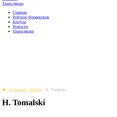
Трансляции
Главная
Рейтинг букмекеров
Бонусы
Новости
Трансляции
Homepage
›
Players
›
H. Tomalski
H. Tomalski