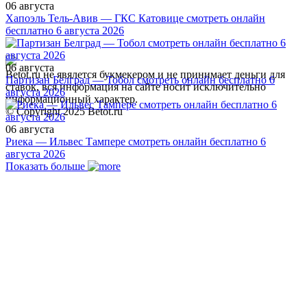
06 августа
Хапоэль Тель-Авив — ГКС Катовице смотреть онлайн
бесплатно 6 августа 2026
06 августа
Betot.ru не явялется букмекером и не принимает деньги для
Партизан Белград — Тобол смотреть онлайн бесплатно 6
ставок, вся информация на сайте носит исключительно
августа 2026
информационный характер.
© Copyright 2025 Betot.ru
06 августа
Риека — Ильвес Тампере смотреть онлайн бесплатно 6
августа 2026
Показать больше