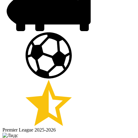
Premier League 2025-2026