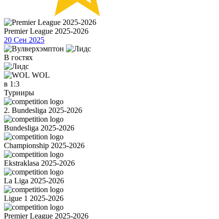
Premier League 2025-2026
20 Сен 2025
В гостях
WOL
в
1:3
Турниры
2. Bundesliga 2025-2026
Bundesliga 2025-2026
Championship 2025-2026
Ekstraklasa 2025-2026
La Liga 2025-2026
Ligue 1 2025-2026
Premier League 2025-2026