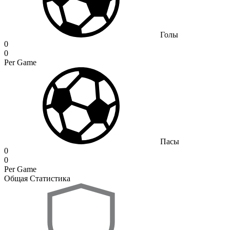
Голы
0
0
Per Game
Пасы
0
0
Per Game
Общая Статистика