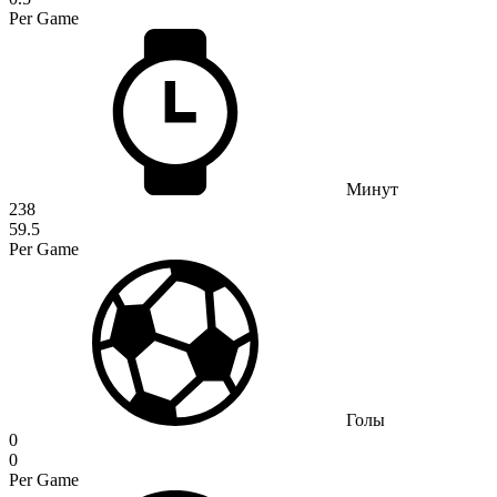
Per Game
Минут
238
59.5
Per Game
Голы
0
0
Per Game