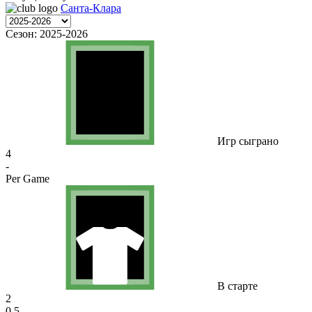
Санта-Клара
Сезон:
2025-2026
Игр сыграно
4
-
Per Game
В старте
2
0.5