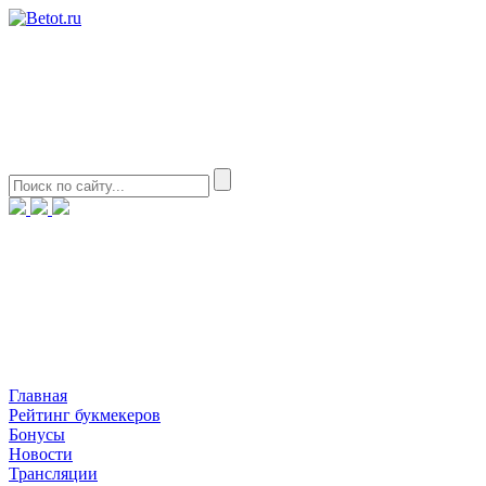
Главная
Рейтинг букмекеров
Бонусы
Новости
Трансляции