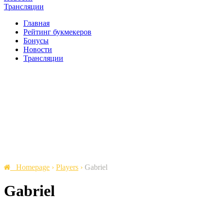
Трансляции
Главная
Рейтинг букмекеров
Бонусы
Новости
Трансляции
Homepage
›
Players
›
Gabriel
Gabriel