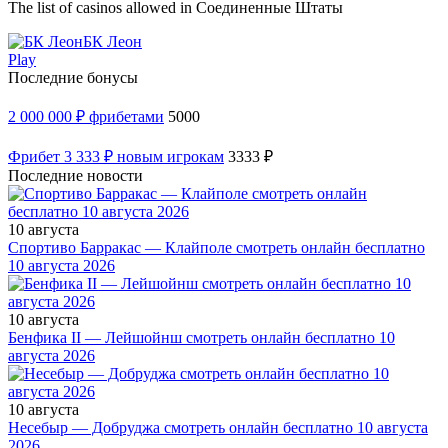
The list of casinos allowed in Соединенные Штаты
БК Леон
Play
Последние бонусы
2 000 000 ₽ фрибетами
5000
Фрибет 3 333 ₽ новым игрокам
3333 ₽
Последние новости
10 августа
Спортиво Барракас — Клайполе смотреть онлайн бесплатно
10 августа 2026
10 августа
Бенфика II — Лейшойнш смотреть онлайн бесплатно 10
августа 2026
10 августа
Несебыр — Добруджа смотреть онлайн бесплатно 10 августа
2026