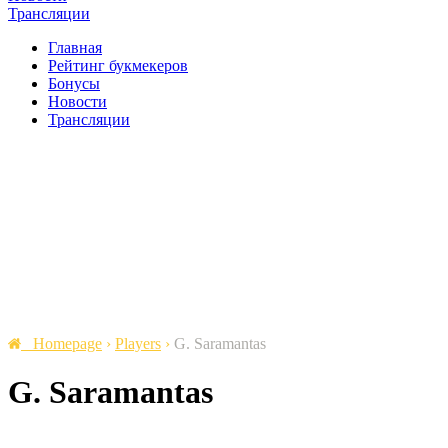
Трансляции
Главная
Рейтинг букмекеров
Бонусы
Новости
Трансляции
Homepage
›
Players
›
G. Saramantas
G. Saramantas