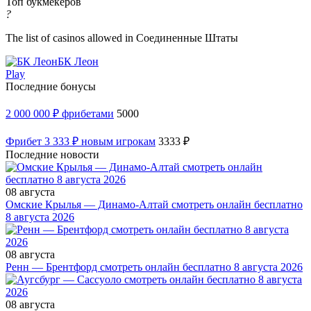
Топ букмекеров
?
The list of casinos allowed in Соединенные Штаты
БК Леон
Play
Последние бонусы
2 000 000 ₽ фрибетами
5000
Фрибет 3 333 ₽ новым игрокам
3333 ₽
Последние новости
08 августа
Омские Крылья — Динамо-Алтай смотреть онлайн бесплатно
8 августа 2026
08 августа
Ренн — Брентфорд смотреть онлайн бесплатно 8 августа 2026
08 августа