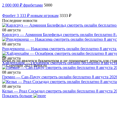
2 000 000 ₽ фрибетами
5000
Фрибет 3 333 ₽ новым игрокам
3333 ₽
Последние новости
08 августа
Карлсруэ — Арминия Билефельд смотреть онлайн бесплатно 8 
08 августа
Риндеркнеш — Накасима смотреть онлайн бесплатно 8 августа
08 августа
Betot.ru не явялется букмекером и не принимает деньги для с
Хайденхайм — Оснабрюк смотреть онлайн бесплатно 8 августа
© Copyright 2025 Betot.ru
08 августа
Гремио — Сан-Паулу смотреть онлайн бесплатно 8 августа 202
08 августа
Кельн — Реал Сосьедад смотреть онлайн бесплатно 8 августа 2
Показать больше