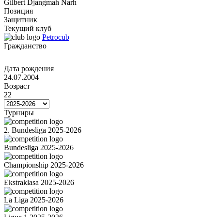
Gilbert Djangmah Narh
Позиция
Защитник
Текущий клуб
Petrocub
Гражданство
Дата рождения
24.07.2004
Возраст
22
Турниры
2. Bundesliga 2025-2026
Bundesliga 2025-2026
Championship 2025-2026
Ekstraklasa 2025-2026
La Liga 2025-2026