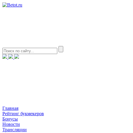
Главная
Рейтинг букмекеров
Бонусы
Новости
Трансляции