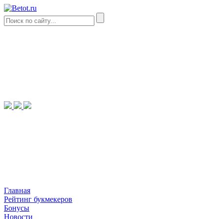
Главная
Рейтинг букмекеров
Бонусы
Новости