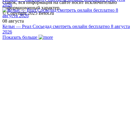
ставок, вся информация на сайте носит исключительно
2026
информационный характер.
© Copyright 2025 Betot.ru
08 августа
Кельн — Реал Сосьедад смотреть онлайн бесплатно 8 августа
2026
Показать больше