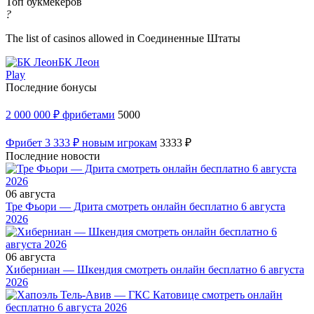
Топ букмекеров
?
The list of casinos allowed in Соединенные Штаты
БК Леон
Play
Последние бонусы
2 000 000 ₽ фрибетами
5000
Фрибет 3 333 ₽ новым игрокам
3333 ₽
Последние новости
06 августа
Тре Фьори — Дрита смотреть онлайн бесплатно 6 августа
2026
06 августа
Хиберниан — Шкендия смотреть онлайн бесплатно 6 августа
2026