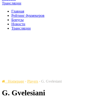
Трансляции
Главная
Рейтинг букмекеров
Бонусы
Новости
Трансляции
Homepage
›
Players
›
G. Gvelesiani
G. Gvelesiani