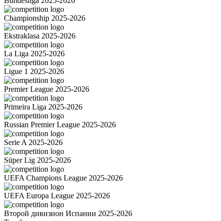
Bundesliga 2025-2026
Championship 2025-2026
Ekstraklasa 2025-2026
La Liga 2025-2026
Ligue 1 2025-2026
Premier League 2025-2026
Primeira Liga 2025-2026
Russian Premier League 2025-2026
Serie A 2025-2026
Süper Lig 2025-2026
UEFA Champions League 2025-2026
UEFA Europa League 2025-2026
Второй дивизион Испании 2025-2026