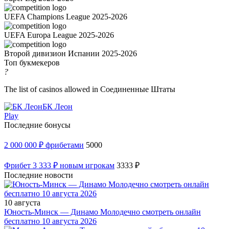
UEFA Champions League 2025-2026
UEFA Europa League 2025-2026
Второй дивизион Испании 2025-2026
Топ букмекеров
?
The list of casinos allowed in Соединенные Штаты
БК Леон
Play
Последние бонусы
2 000 000 ₽ фрибетами
5000
Фрибет 3 333 ₽ новым игрокам
3333 ₽
Последние новости
10 августа
Юность-Минск — Динамо Молодечно смотреть онлайн
бесплатно 10 августа 2026