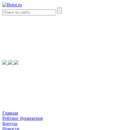
Главная
Рейтинг букмекеров
Бонусы
Новости