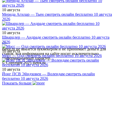
10 августа
Мерида Агилар — Тьен смотреть онлайн бесплатно 10 августа
2026
10 августа
Шварцлер — Андраде смотреть онлайн бесплатно 10 августа
2026
Betot.ru не явялется букмекером и не принимает деньги для
10 августа
ставок, вся информация на сайте носит исключительно
Мосс — Одд смотреть онлайн бесплатно 10 августа 2026
информационный характер.
© Copyright 2025 Betot.ru
10 августа
Йонг ПСВ Эйндховен — Волендам смотреть онлайн
бесплатно 10 августа 2026
Показать больше