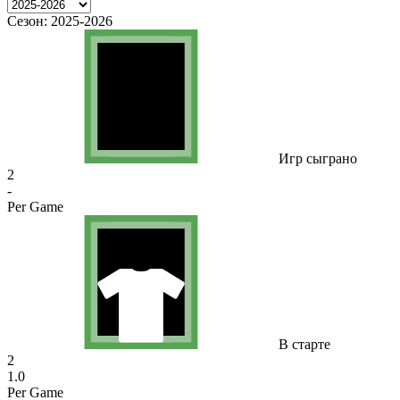
Сезон:
2025-2026
Игр сыграно
2
-
Per Game
В старте
2
1.0
Per Game