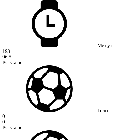
Минут
193
96.5
Per Game
Голы
0
0
Per Game