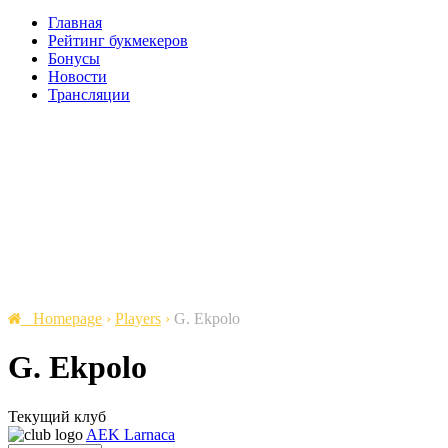
Главная
Рейтинг букмекеров
Бонусы
Новости
Трансляции
Homepage
›
Players
›
G. Ekpolo
G. Ekpolo
Текущий клуб
AEK Larnaca