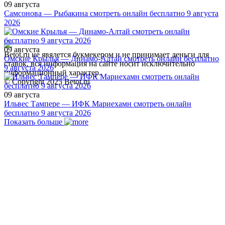
09 августа
Самсонова — Рыбакина смотреть онлайн бесплатно 9 августа
2026
09 августа
Betot.ru не явялется букмекером и не принимает деньги для
Омские Крылья — Динамо-Алтай смотреть онлайн бесплатно
ставок, вся информация на сайте носит исключительно
9 августа 2026
информационный характер.
© Copyright 2025 Betot.ru
09 августа
Ильвес Тампере — ИФК Мариехамн смотреть онлайн
бесплатно 9 августа 2026
Показать больше