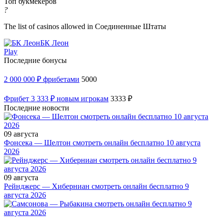
Топ букмекеров
?
The list of casinos allowed in Соединенные Штаты
БК Леон
Play
Последние бонусы
2 000 000 ₽ фрибетами
5000
Фрибет 3 333 ₽ новым игрокам
3333 ₽
Последние новости
09 августа
Фонсека — Шелтон смотреть онлайн бесплатно 10 августа
2026
09 августа
Рейнджерс — Хиберниан смотреть онлайн бесплатно 9
августа 2026