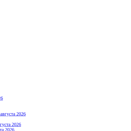
густа 2026