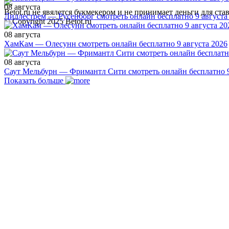
08 августа
Betot.ru не явялется букмекером и не принимает деньги для с
Лиллестрем — Русенборг смотреть онлайн бесплатно 9 августа
© Copyright 2025 Betot.ru
08 августа
ХамКам — Олесунн смотреть онлайн бесплатно 9 августа 2026
08 августа
Саут Мельбурн — Фримантл Сити смотреть онлайн бесплатно 9
Показать больше