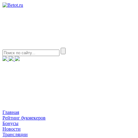
Главная
Рейтинг букмекеров
Бонусы
Новости
Трансляции