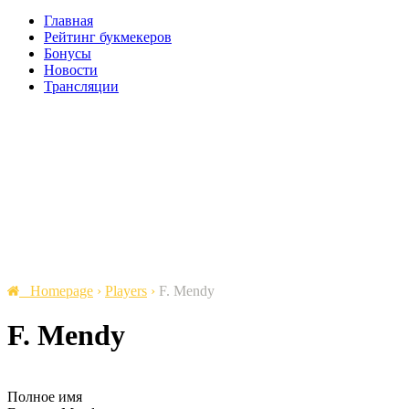
Главная
Рейтинг букмекеров
Бонусы
Новости
Трансляции
Homepage
›
Players
›
F. Mendy
F. Mendy
Полное имя