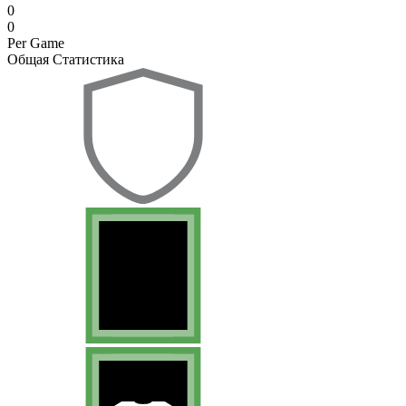
0
0
Per Game
Общая Статистика