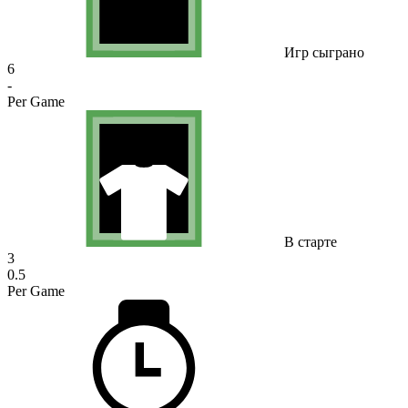
Игр сыграно
6
-
Per Game
В старте
3
0.5
Per Game