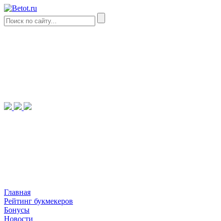
Главная
Рейтинг букмекеров
Бонусы
Новости