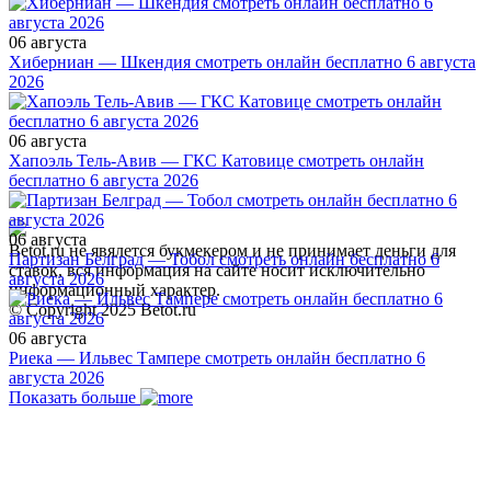
06 августа
Хиберниан — Шкендия смотреть онлайн бесплатно 6 августа
2026
06 августа
Хапоэль Тель-Авив — ГКС Катовице смотреть онлайн
бесплатно 6 августа 2026
06 августа
Betot.ru не явялется букмекером и не принимает деньги для
Партизан Белград — Тобол смотреть онлайн бесплатно 6
ставок, вся информация на сайте носит исключительно
августа 2026
информационный характер.
© Copyright 2025 Betot.ru
06 августа
Риека — Ильвес Тампере смотреть онлайн бесплатно 6
августа 2026
Показать больше